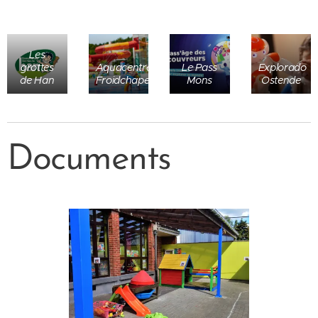
Les
grottes
Aquacentre
Le Pass
Explorado
de Han
Froidchapelle
Mons
Ostende
Documents