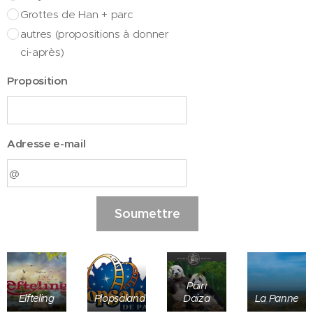
Grottes de Han + parc
autres (propositions à donner
ci-après)
Proposition
Adresse e-mail
Soumettre
Pairi
Elfteling
Plopsaland
Daiza
La Panne